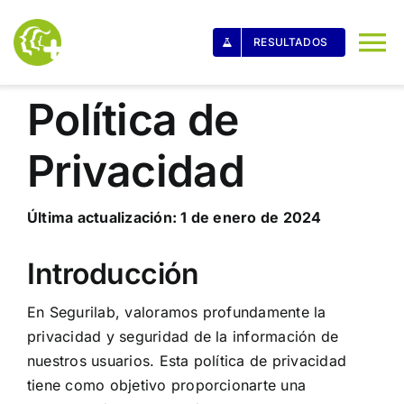
Skip
to
RESULTADOS
To
content
Na
Política de
Inicio
Privacidad
Quiénes somos
Última actualización: 1 de enero de 2024
Servicios
Introducción
Galería
En Segurilab, valoramos profundamente la
privacidad y seguridad de la información de
Salud360
nuestros usuarios. Esta política de privacidad
tiene como objetivo proporcionarte una